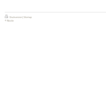
|
Druckversion
Sitemap
© Nicole